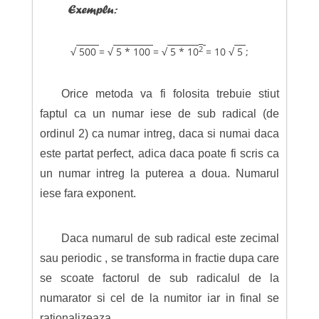
Exemplu:
2
√
500
= √
5 * 100
= √
5 * 10
= 10 √
5
;
Orice metoda va fi folosita trebuie stiut
faptul ca un numar iese de sub radical (de
ordinul 2) ca numar intreg, daca si numai daca
este partat perfect, adica daca poate fi scris ca
un numar intreg la puterea a doua. Numarul
iese fara exponent.
Daca numarul de sub radical este zecimal
sau periodic , se transforma in fractie dupa care
se scoate factorul de sub radicalul de la
numarator si cel de la numitor iar in final se
rationalizeaza.