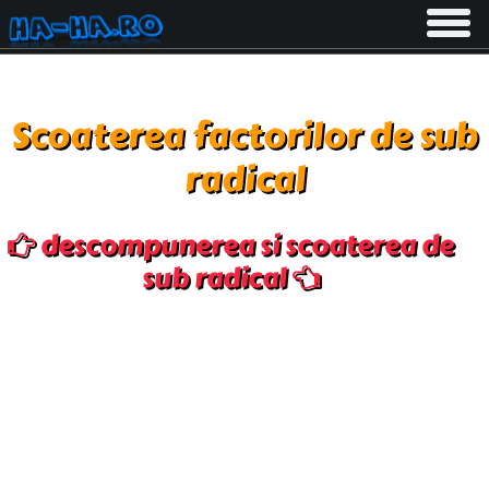
Toggle
navigati
Scoaterea factorilor de sub
radical
descompunerea si scoaterea de
sub radical