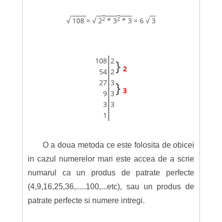
2
2
√
108
= √
2
* 3
* 3
= 6 √
3
108
2
}
2
54
2
27
3
}
3
9
3
3
3
1
O a doua metoda ce este folosita de obicei
in cazul numerelor mari este accea de a scrie
numarul ca un produs de patrate perfecte
(4,9,16,25,36,.....100,...etc), sau un produs de
patrate perfecte si numere intregi.