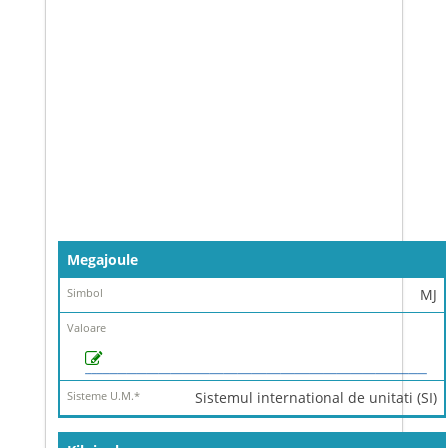
Denumire
Megajoule
Simbol
MJ
Valoare
Sisteme
U.M.
*
Sistemul international de unitati (SI)