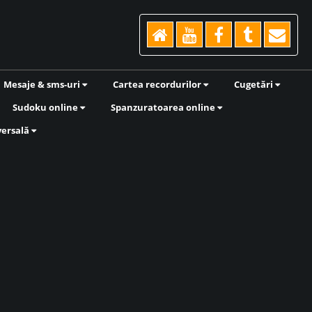
Mesaje & sms-uri
Cartea recordurilor
Cugetări
Sudoku online
Spanzuratoarea online
versală