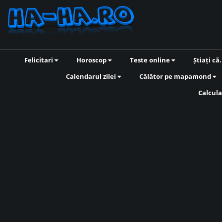
Felicitari
Horoscop
Teste online
Știați că.
Calendarul zilei
Călător pe mapamond
Calcula