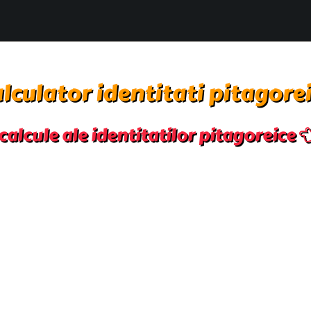
lculator identitati pitagore
calcule ale identitatilor pitagoreice