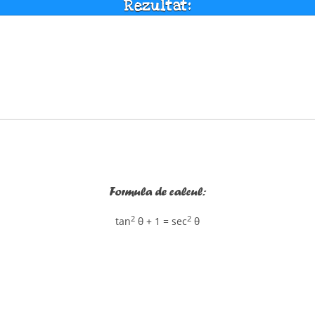
Rezultat:
Formula de calcul:
2
2
tan
θ + 1 = sec
θ