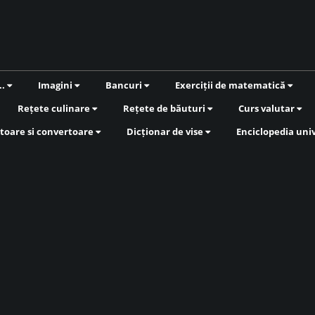
..
Imagini
Bancuri
Exerciții de matematică
Rețete culinare
Rețete de băuturi
Curs valutar
toare si convertoare
Dicționar de vise
Enciclopedia uni