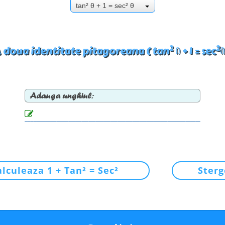
tan² θ + 1 = sec² θ
2
2
 doua identitate pitagoreana ( tan
θ + 1 = sec
θ
Adauga unghiul:
alculeaza 1 + Tan² = Sec²
Sterg