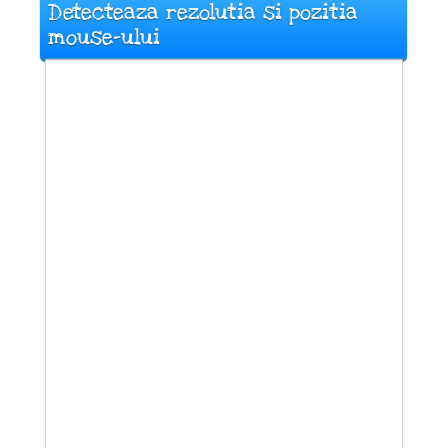
Detecteaza rezolutia si pozitia
mouse-ului