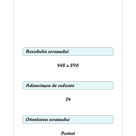
Rezolutia ecranului
448 x 896
Adancimea de culoare
24
Orientarea ecranului
Portret