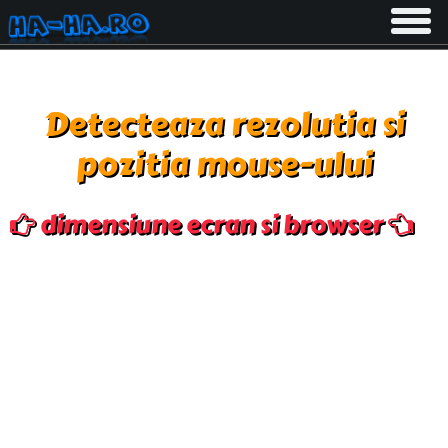
Toggle
navigati
Detecteaza rezolutia si
pozitia mouse-ului
dimensiune ecran si browser