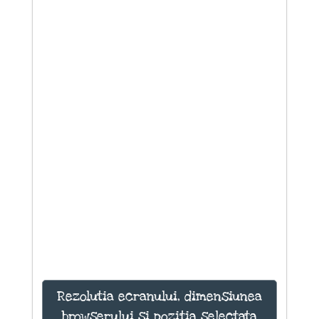
Rezolutia ecranului, dimensiunea
browserului si pozitia selectata