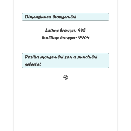
Dimensiunea browserului
Latime browser: 448
Inaltime browser: 9964
Pozitia mouse-ului sau a punctului
selectat