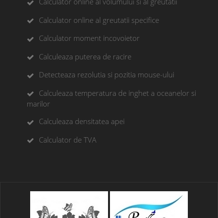
Calculator online al volumului si al greutatii
Calculator online al greutatii specifice
Calculator moment incovoietor
Calculeaza puterea de racire
Detecteaza rezolutia si pozitia mouse-ului
Calculeaza temperatura de inghet a oceanelor si
marilor
Calculeaza densitatea apei
Calculator de TVA