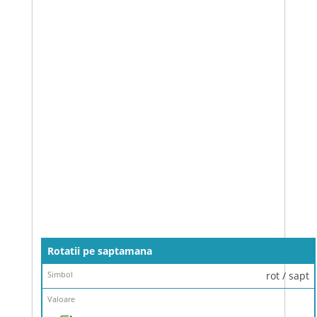
Denumire
Rotatii pe saptamana
Simbol
rot / sapt
Valoare