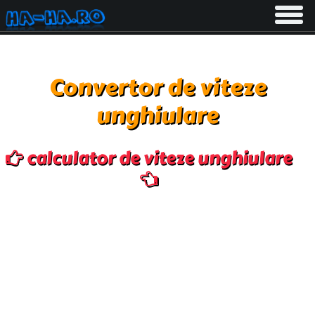
Toggle
navigati
Convertor de viteze
unghiulare
calculator de viteze unghiulare