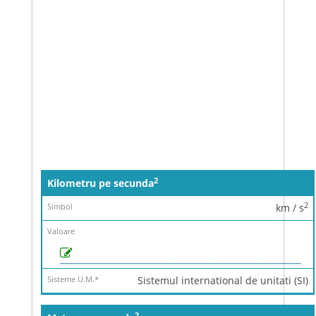
Denumire
2
Kilometru pe secunda
Simbol
2
km / s
Valoare
Sisteme
U.M.
*
Sistemul international de unitati (SI)
2