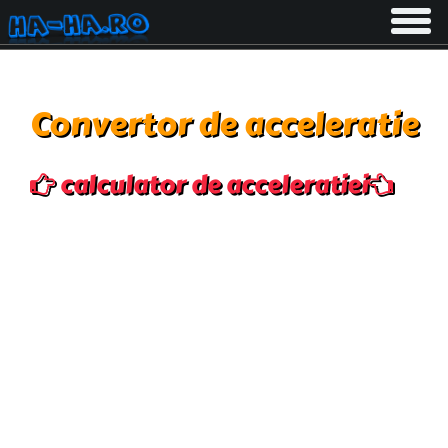
Toggle
navigati
Convertor de acceleratie
calculator de acceleratiei