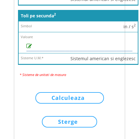
2
Toli pe secunda
2
in / s
Sistemul american si englezesc
* Sisteme de unitati de masura
Calculeaza
Sterge