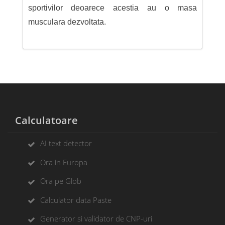
sportivilor deoarece acestia au o masa
musculara dezvoltata.
Calculatoare
AI text detector
Ora in Europa
Ora pe Glob
Calculator data Paste
Generator si validator de CNP-uri