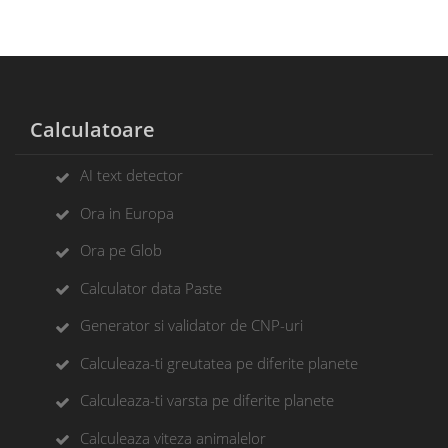
Calculatoare
AI text detector
Ora in Europa
Ora pe Glob
Calculator data Paste
Generator si validator de CNP-uri
Calculeaza-ti greutatea pe diferite planete
Calculeaza-ti varsta pe diferite planete
Calculeaza viteza animalelor