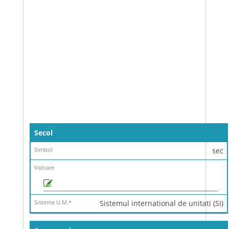
Denumire
Secol
Simbol
sec
Valoare
Sisteme
U.M.
*
Sistemul international de unitati (SI)