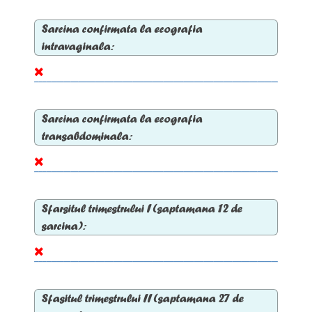
Sarcina confirmata la ecografia
intravaginala:
Sarcina confirmata la ecografia
transabdominala:
Sfarsitul trimestrului I (saptamana 12 de
sarcina):
Sfasitul trimestrului II (saptamana 27 de