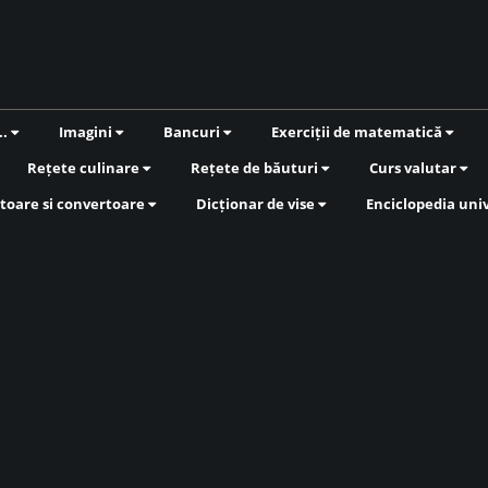
..
Imagini
Bancuri
Exerciții de matematică
Rețete culinare
Rețete de băuturi
Curs valutar
toare si convertoare
Dicționar de vise
Enciclopedia uni