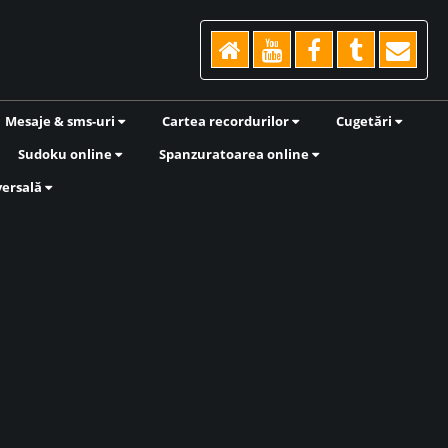
Mesaje & sms-uri
Cartea recordurilor
Cugetări
Sudoku online
Spanzuratoarea online
versală