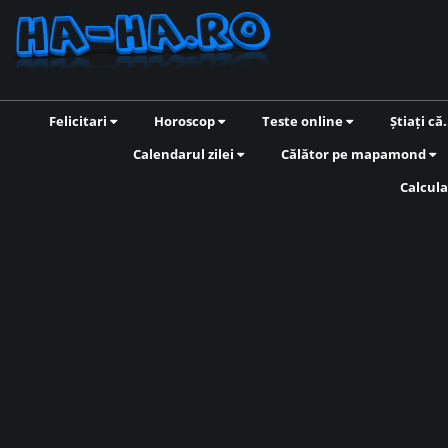
Felicitari
Horoscop
Teste online
Știați că.
Calendarul zilei
Călător pe mapamond
Calcula