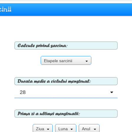
inii
Calcule privind sarcina:
Etapele sarcinii
Durata medie a ciclului menstrual:
Prima zi a ultimei menstruatii:
Ziua
Luna
Anul