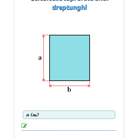
dreptunghi
a (
m
)