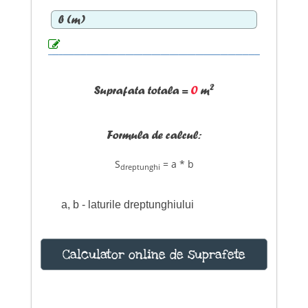
b (
m
)
2
Suprafata totala =
0
m
Formula de calcul:
S
= a * b
dreptunghi
a, b - laturile dreptunghiului
Calculator online de suprafete