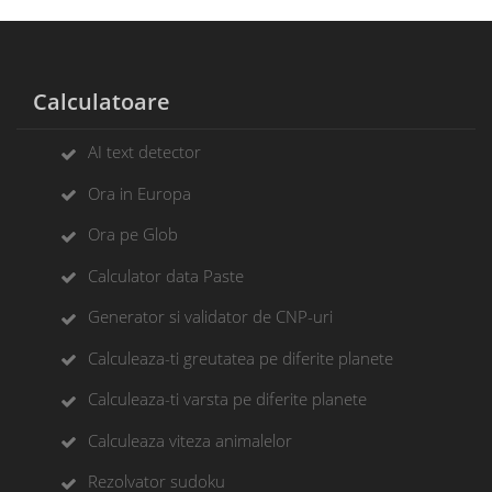
Calculatoare
AI text detector
Ora in Europa
Ora pe Glob
Calculator data Paste
Generator si validator de CNP-uri
Calculeaza-ti greutatea pe diferite planete
Calculeaza-ti varsta pe diferite planete
Calculeaza viteza animalelor
Rezolvator sudoku