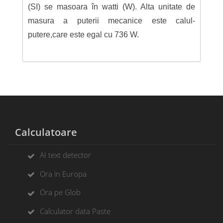
(SI) se masoara în watti (W). Alta unitate de
masura a puterii mecanice este calul-
putere,care este egal cu 736 W.
Calculatoare
AI text detector
Ora in Europa
Ora pe Glob
Calculator data Paste