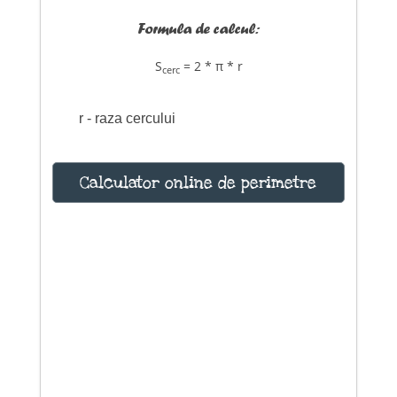
Formula de calcul:
S
= 2 * π * r
cerc
r - raza cercului
Calculator online de perimetre