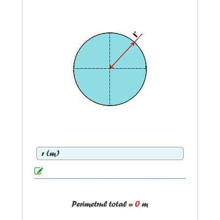
r (
m
)
Perimetrul total =
0
m