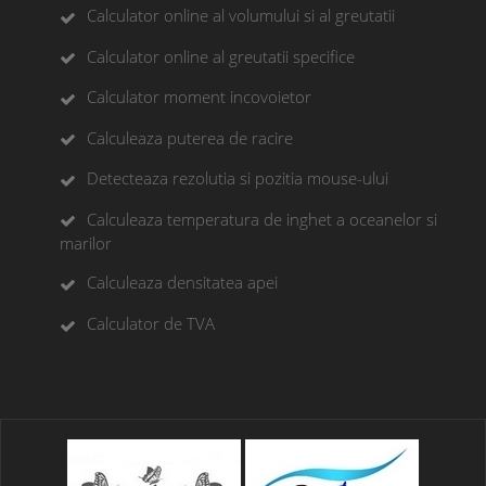
Calculator online al volumului si al greutatii
Calculator online al greutatii specifice
Calculator moment incovoietor
Calculeaza puterea de racire
Detecteaza rezolutia si pozitia mouse-ului
Calculeaza temperatura de inghet a oceanelor si
marilor
Calculeaza densitatea apei
Calculator de TVA