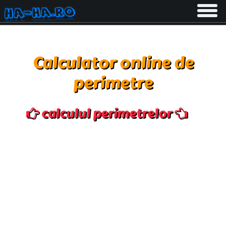
Toggle
navigati
Calculator online de
perimetre
calculul perimetrelor